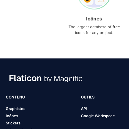
Icônes
The largest database of free
icons for any project.
CONTENU
OUTILS
Graphistes
API
Icônes
Google Workspace
Stickers