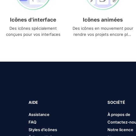
Icônes d'interface
Icônes animées
Des icônes spécialement
Des icônes en mouvement pour
conçues pour vos interfaces
rendre vos projets encore plus
uniques
AIDE
SOCIÉTÉ
Assistance
À propos de
FAQ
Contactez-no
Styles d'icônes
Notre licence