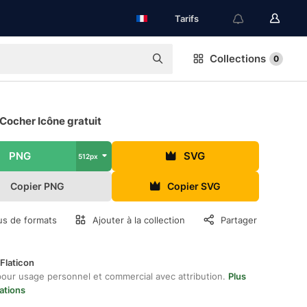
Tarifs
Collections
0
Cocher Icône gratuit
PNG
SVG
512px
Copier PNG
Copier SVG
us de formats
Ajouter à la collection
Partager
Flaticon
pour usage personnel et commercial avec attribution.
Plus
ations