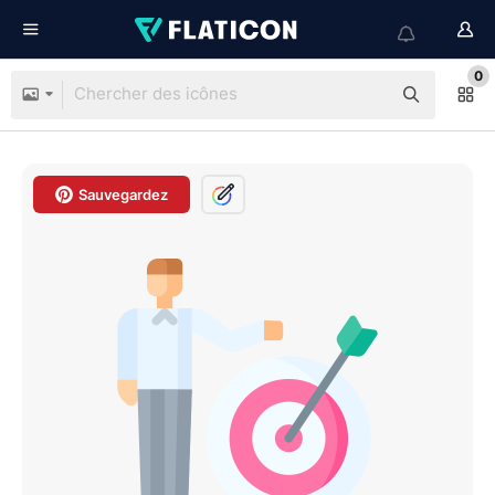
0
Sauvegardez