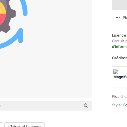
Pl
Licence 
Gratuit 
d'inform
Créditer
Plus d'i
Style:
Sp
affaires et finances