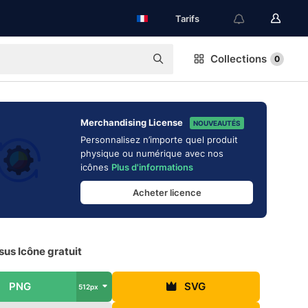
Tarifs
Collections
0
Merchandising License
NOUVEAUTÉS
Personnalisez n’importe quel produit
physique ou numérique avec nos
icônes
Plus d'informations
Acheter licence
us Icône gratuit
PNG
SVG
512px