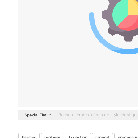
Special Flat
flèches
réglages
la gestion
rapport
processus