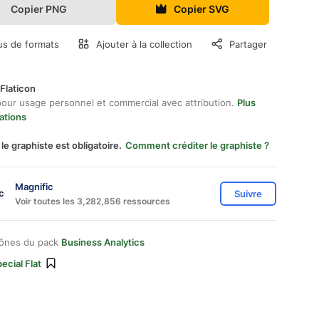
Copier PNG
Copier SVG
us de formats
Ajouter à la collection
Partager
Flaticon
pour usage personnel et commercial avec attribution.
Plus
ations
 le graphiste est obligatoire.
Comment créditer le graphiste ?
Magnific
Suivre
Voir toutes les 3,282,856 ressources
cônes du pack
Business Analytics
ecial Flat