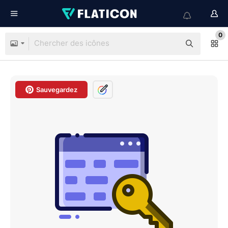
0
Sauvegardez