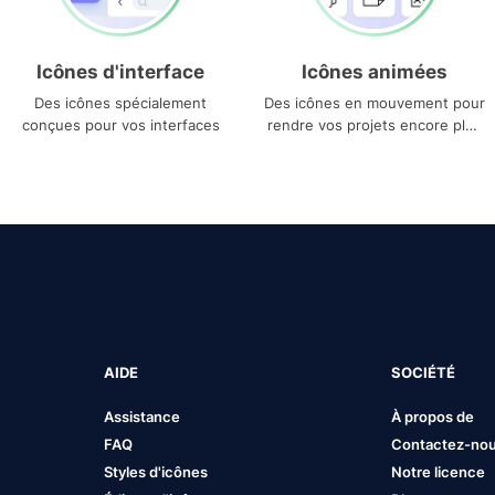
Icônes d'interface
Icônes animées
Des icônes spécialement
Des icônes en mouvement pour
conçues pour vos interfaces
rendre vos projets encore plus
uniques
AIDE
SOCIÉTÉ
Assistance
À propos de
FAQ
Contactez-no
Styles d'icônes
Notre licence