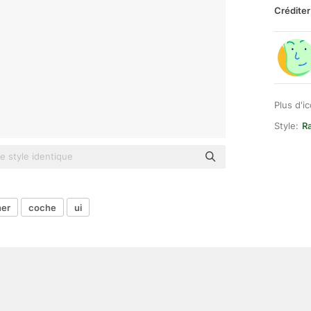
Créditer
Plus d'i
Style:
Ra
her
coche
ui