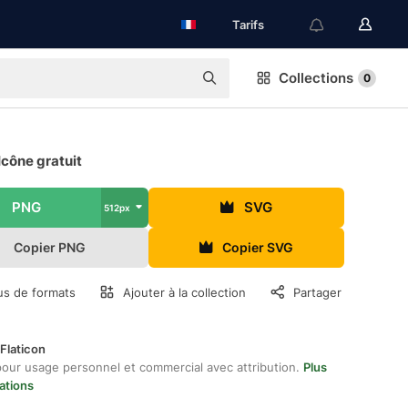
Tarifs
Collections
0
cône gratuit
PNG
SVG
512px
Copier PNG
Copier SVG
us de formats
Ajouter à la collection
Partager
Flaticon
pour usage personnel et commercial avec attribution.
Plus
ations