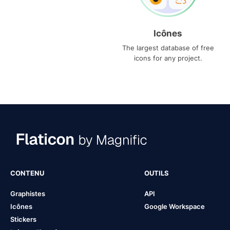
Icônes
The largest database of free
icons for any project.
CONTENU
OUTILS
Graphistes
API
Icônes
Google Workspace
Stickers