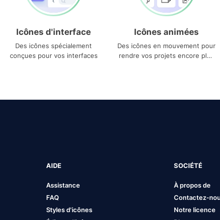
Icônes d'interface
Icônes animées
Des icônes spécialement
Des icônes en mouvement pour
conçues pour vos interfaces
rendre vos projets encore plus
uniques
AIDE
SOCIÉTÉ
Assistance
À propos de
FAQ
Contactez-no
Styles d'icônes
Notre licence