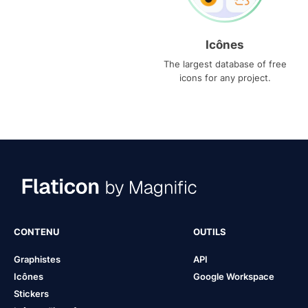
Icônes
The largest database of free
icons for any project.
CONTENU
OUTILS
Graphistes
API
Icônes
Google Workspace
Stickers