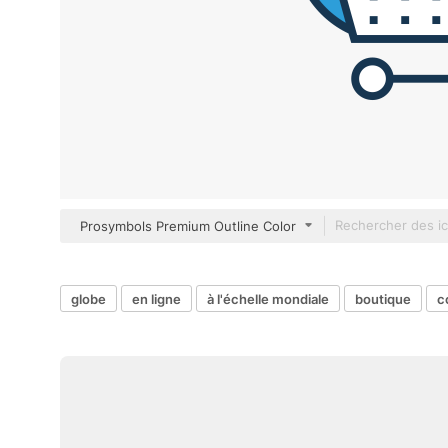
Prosymbols Premium Outline Color
globe
en ligne
à l'échelle mondiale
boutique
c