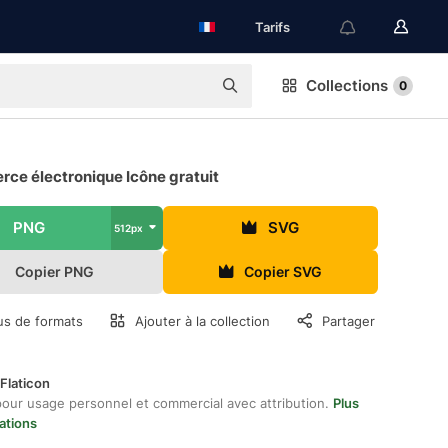
Tarifs
Collections
0
ce électronique Icône gratuit
PNG
SVG
512px
Copier PNG
Copier SVG
us de formats
Ajouter à la collection
Partager
Flaticon
pour usage personnel et commercial avec attribution.
Plus
ations