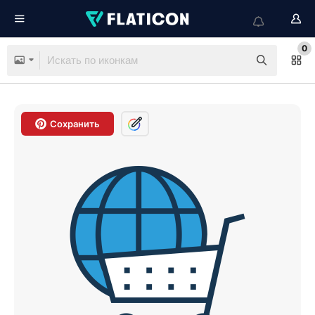
0
Сохранить