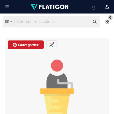
0
Sauvegardez