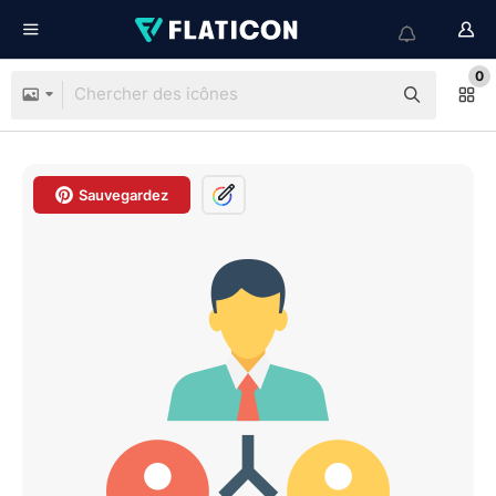
0
Sauvegardez