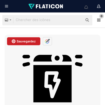
0
Sauvegardez