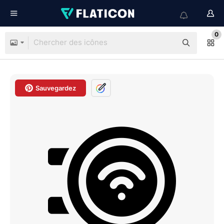
0
Sauvegardez