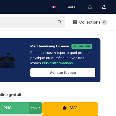
Tarifs
Collections
0
Merchandising License
NOUVEAUTÉS
Personnalisez n’importe quel produit
physique ou numérique avec nos
icônes
Plus d'informations
Acheter licence
cône gratuit
PNG
SVG
512px