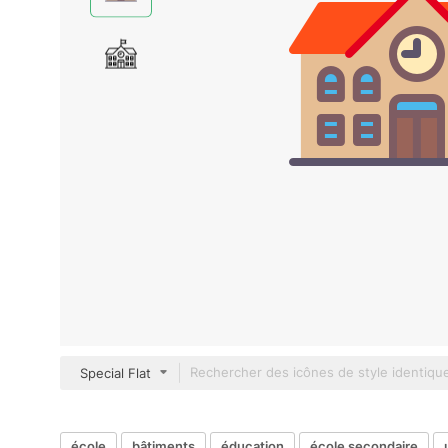
Special Flat
école
bâtiments
éducation
école secondaire