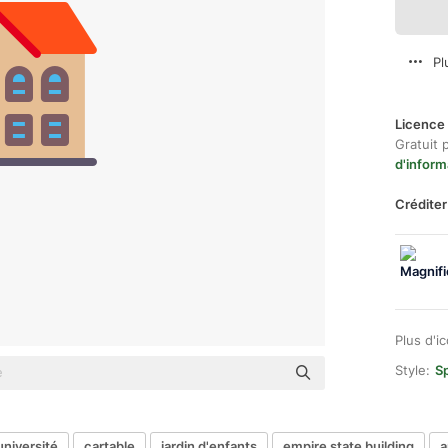
Pl
Licence 
Gratuit 
d'inform
Créditer
Plus d'i
Style:
Sp
université
cartable
jardin d'enfants
empire state building
a