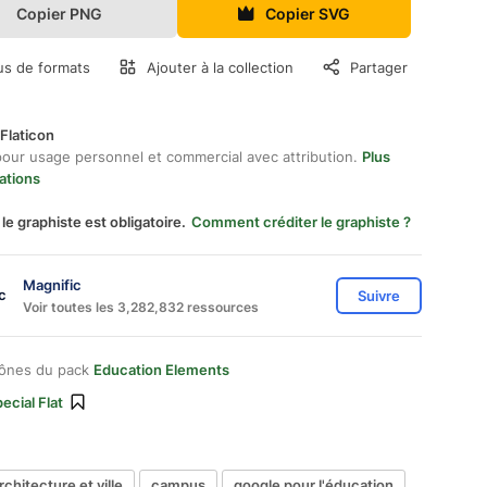
Copier PNG
Copier SVG
us de formats
Ajouter à la collection
Partager
Flaticon
pour usage personnel et commercial avec attribution.
Plus
ations
 le graphiste est obligatoire.
Comment créditer le graphiste ?
Magnific
Suivre
Voir toutes les 3,282,832 ressources
cônes du pack
Education Elements
ecial Flat
rchitecture et ville
campus
google pour l'éducation