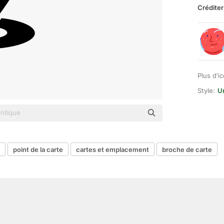
Créditer
Plus d'i
Style:
U
point de la carte
cartes et emplacement
broche de carte