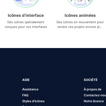
Icônes d'interface
Icônes animées
Des icônes spécialement
Des icônes en mouvement pour
conçues pour vos interfaces
rendre vos projets encore plus
uniques
AIDE
SOCIÉTÉ
Assistance
À propos de
FAQ
Contactez-no
Styles d'icônes
Notre licence