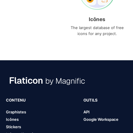
Icônes
The largest database of free
icons for any project.
CONTENU
OUTILS
Graphistes
API
Icônes
Google Workspace
Stickers