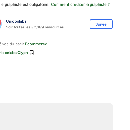
 le graphiste est obligatoire.
Comment créditer le graphiste ?
Uniconlabs
Suivre
Voir toutes les 82,389 ressources
cônes du pack
Ecommerce
niconlabs Glyph