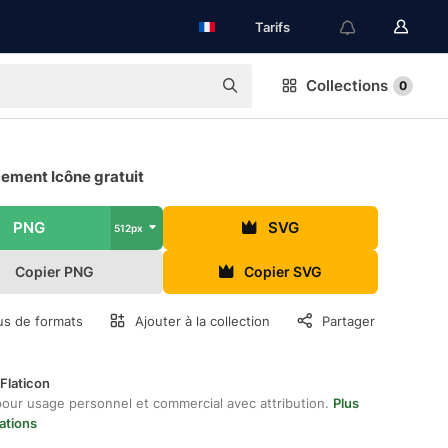
Tarifs
Collections
0
ement Icône gratuit
PNG
SVG
512px
Copier PNG
Copier SVG
us de formats
Ajouter à la collection
Partager
Flaticon
pour usage personnel et commercial avec attribution.
Plus
ations