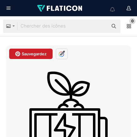
0
Sauvegardez