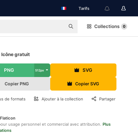
Tarifs
Collections
0
é Icône gratuit
PNG
SVG
512px
Copier PNG
Copier SVG
us de formats
Ajouter à la collection
Partager
Flaticon
pour usage personnel et commercial avec attribution.
Plus
ations