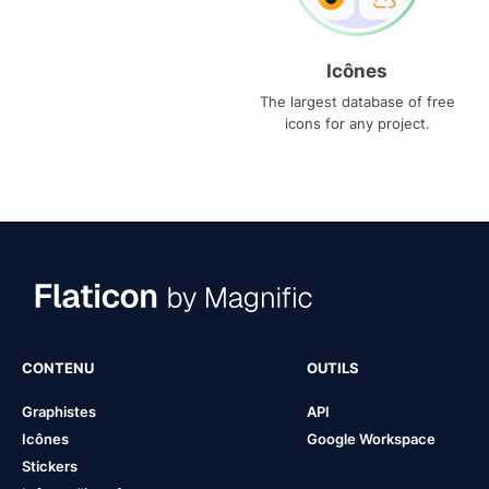
Icônes
The largest database of free
icons for any project.
CONTENU
OUTILS
Graphistes
API
Icônes
Google Workspace
Stickers