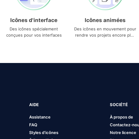
Icônes d'interface
Icônes animées
Des icônes spécialement
Des icônes en mouvement pour
conçues pour vos interfaces
rendre vos projets encore plus
uniques
AIDE
SOCIÉTÉ
Assistance
À propos de
FAQ
Contactez-no
Styles d'icônes
Notre licence