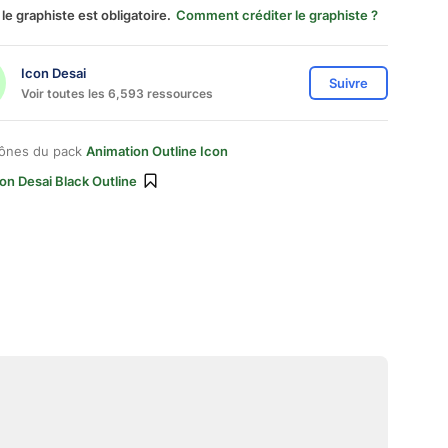
 le graphiste est obligatoire.
Comment créditer le graphiste ?
Icon Desai
Suivre
Voir toutes les 6,593 ressources
cônes du pack
Animation Outline Icon
on Desai Black Outline