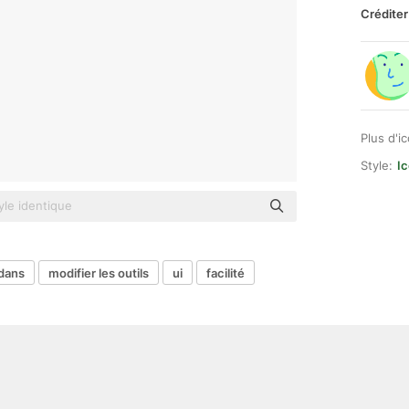
Créditer
Plus d'i
Style:
Ic
dans
modifier les outils
ui
facilité