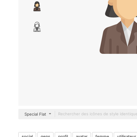
Special Flat
social
gens
profil
avatar
femme
utilisateur