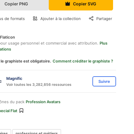
Copier PNG
Copier SVG
us de formats
Ajouter à la collection
Partager
Flaticon
pour usage personnel et commercial avec attribution.
Plus
ations
 le graphiste est obligatoire.
Comment créditer le graphiste ?
Magnific
Suivre
Voir toutes les 3,282,856 ressources
cônes du pack
Profession Avatars
ecial Flat
ires
professions et métiers