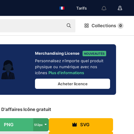
Tarifs
Collections
0
Merchandising License
NOUVEAUTÉS
Personnalisez n’importe quel produit
physique ou numérique avec nos
icônes
Plus d'informations
Acheter licence
'affaires Icône gratuit
PNG
SVG
512px