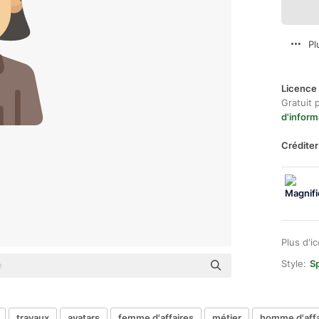
Pl
Licence 
Gratuit 
d'inform
Créditer
Plus d'i
Style:
Sp
travaux
avatars
femme d'affaires
métier
homme d'affa