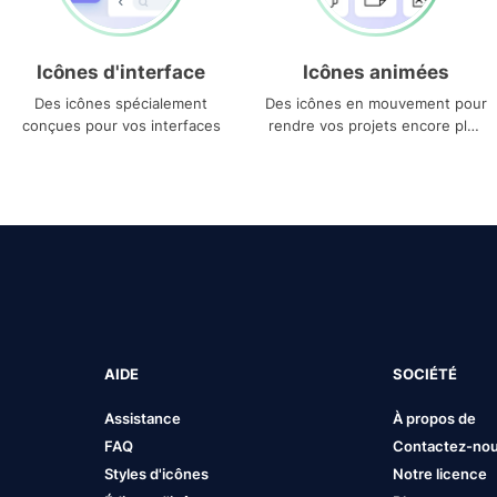
Icônes d'interface
Icônes animées
Des icônes spécialement
Des icônes en mouvement pour
conçues pour vos interfaces
rendre vos projets encore plus
uniques
AIDE
SOCIÉTÉ
Assistance
À propos de
FAQ
Contactez-no
Styles d'icônes
Notre licence