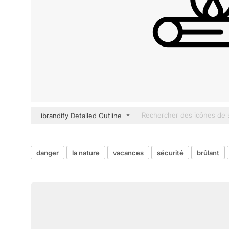
ibrandify Detailed Outline
danger
la nature
vacances
sécurité
brûlant