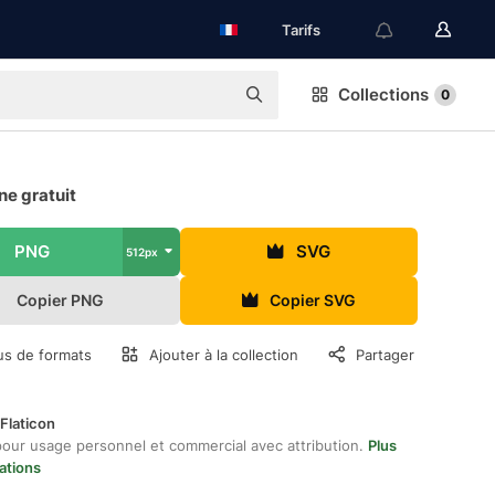
Tarifs
Collections
0
ne gratuit
PNG
SVG
512px
Copier PNG
Copier SVG
us de formats
Ajouter à la collection
Partager
Flaticon
pour usage personnel et commercial avec attribution.
Plus
ations