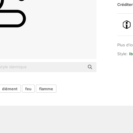
Créditer
Plus d'i
Style:
Ib
élément
feu
flamme