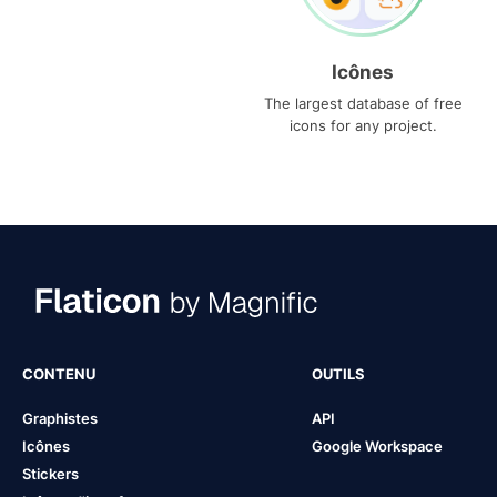
Icônes
The largest database of free
icons for any project.
CONTENU
OUTILS
Graphistes
API
Icônes
Google Workspace
Stickers