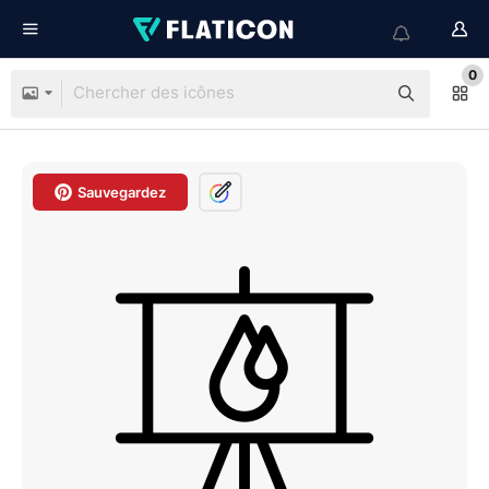
0
Sauvegardez