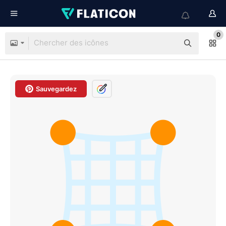
0
Sauvegardez