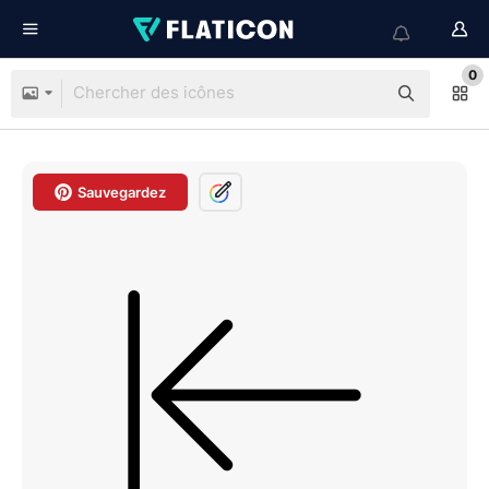
0
Sauvegardez