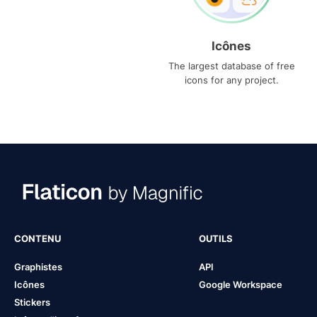
Icônes
The largest database of free
icons for any project.
CONTENU
OUTILS
Graphistes
API
Icônes
Google Workspace
Stickers