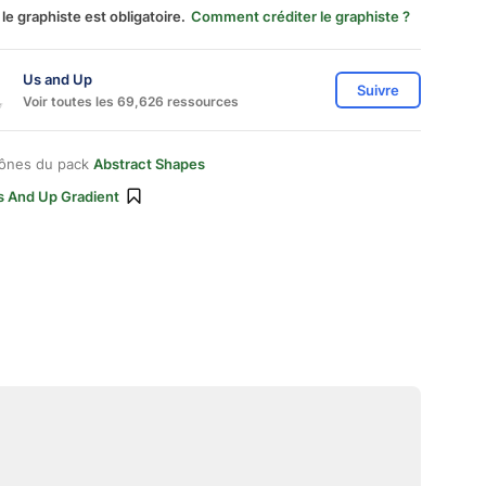
 le graphiste est obligatoire.
Comment créditer le graphiste ?
Us and Up
Suivre
Voir toutes les 69,626 ressources
cônes du pack
Abstract Shapes
s And Up Gradient