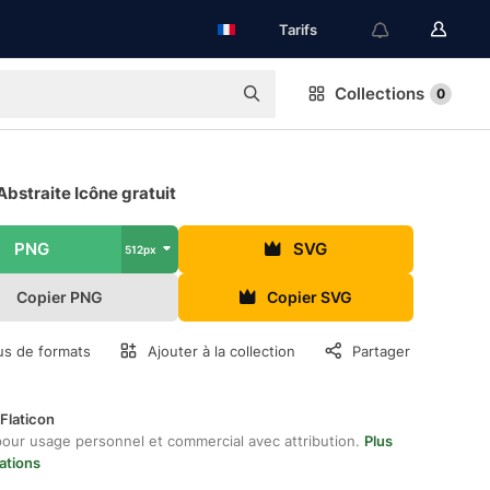
Tarifs
Collections
0
bstraite Icône gratuit
PNG
SVG
512px
Copier PNG
Copier SVG
us de formats
Ajouter à la collection
Partager
Flaticon
pour usage personnel et commercial avec attribution.
Plus
ations