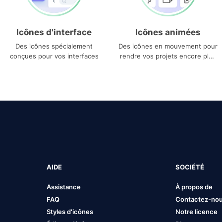
Icônes d'interface
Icônes animées
Des icônes spécialement
Des icônes en mouvement pour
conçues pour vos interfaces
rendre vos projets encore plus
uniques
AIDE
SOCIÉTÉ
Assistance
À propos de
FAQ
Contactez-no
Styles d'icônes
Notre licence