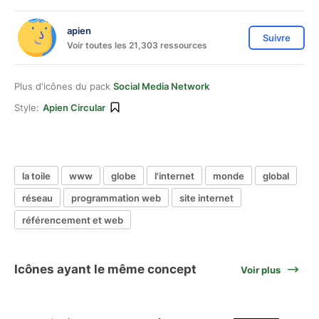
apien
Suivre
Voir toutes les 21,303 ressources
Plus d'icônes du pack
Social Media Network
Style:
Apien Circular
la toile
www
globe
l'internet
monde
global
réseau
programmation web
site internet
référencement et web
Icônes ayant le même concept
Voir plus