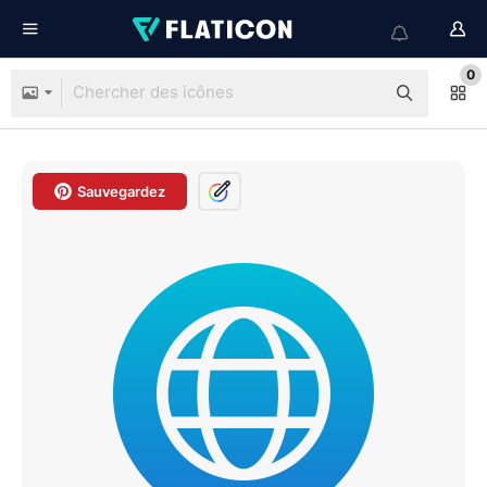
0
Sauvegardez