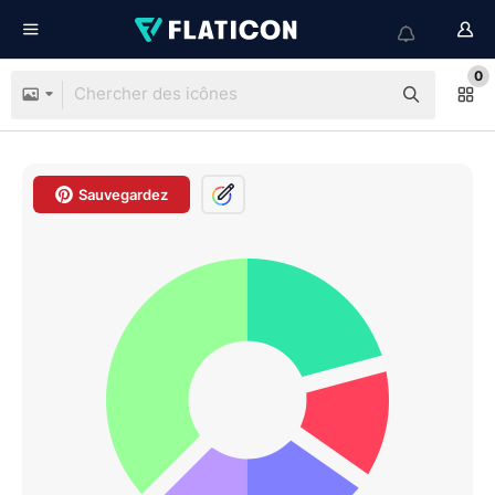
0
Sauvegardez