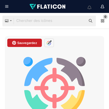
0
Sauvegardez