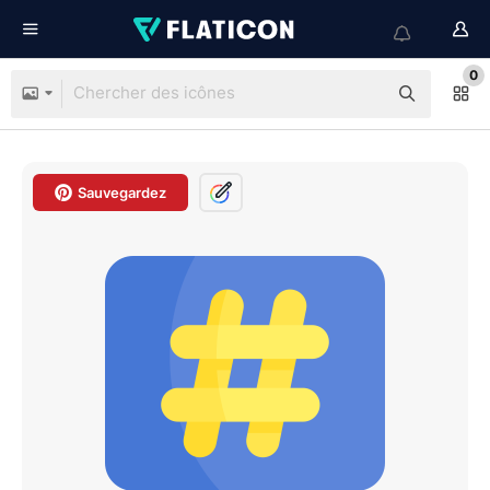
0
Sauvegardez