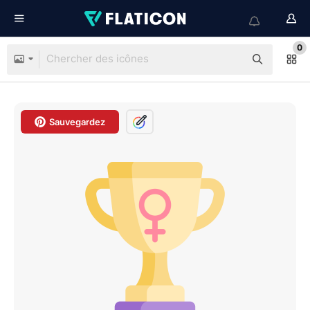
0
Sauvegardez