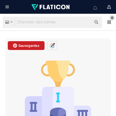
0
Sauvegardez