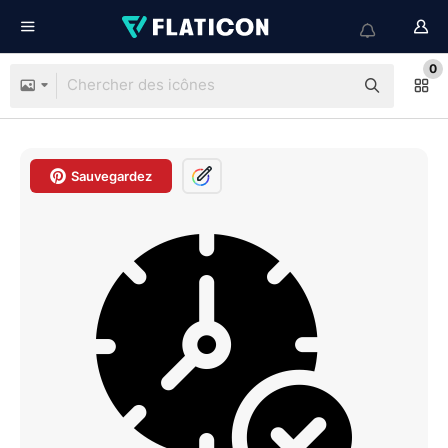
0
Sauvegardez