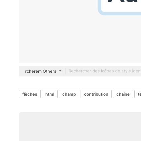
rcherem Others
flèches
html
champ
contribution
chaîne
t