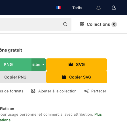
Tarifs
Collections
0
ône gratuit
PNG
SVG
512px
Copier PNG
Copier SVG
us de formats
Ajouter à la collection
Partager
Flaticon
pour usage personnel et commercial avec attribution.
Plus
ations