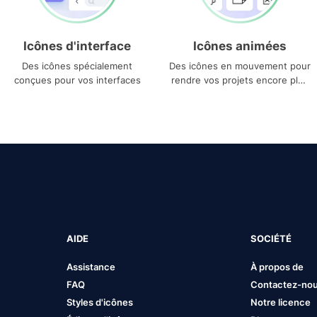
Icônes d'interface
Icônes animées
Des icônes spécialement
Des icônes en mouvement pour
conçues pour vos interfaces
rendre vos projets encore plus
uniques
AIDE
SOCIÉTÉ
Assistance
À propos de
FAQ
Contactez-no
Styles d'icônes
Notre licence