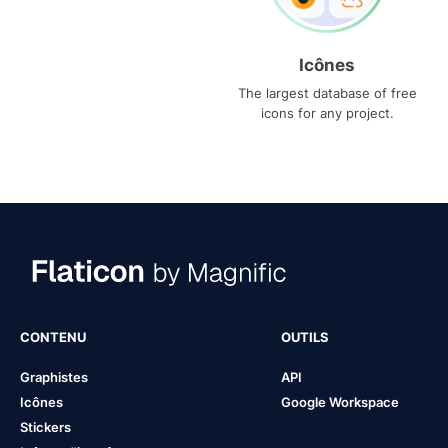
Icônes
The largest database of free
icons for any project.
CONTENU
OUTILS
Graphistes
API
Icônes
Google Workspace
Stickers