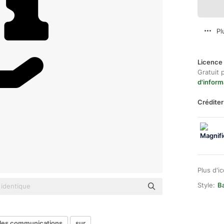
Pl
Licence 
Gratuit 
d'inform
Créditer
Plus d'i
Style:
Ba
les communications
sur