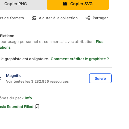
Copier PNG
Copier SVG
us de formats
Ajouter à la collection
Partager
Flaticon
pour usage personnel et commercial avec attribution.
Plus
ations
 le graphiste est obligatoire.
Comment créditer le graphiste ?
Magnific
Suivre
Voir toutes les 3,282,856 ressources
cônes du pack
Info
sic Rounded Filled