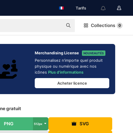
Tarifs
Collections
0
Merchandising License
NOUVEAUTÉS
Personnalisez n’importe quel produit
physique ou numérique avec nos
icônes
Plus d'informations
Acheter licence
ône gratuit
PNG
SVG
512px