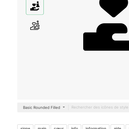
Basic Rounded Filled
signe
main
cœur
info
information
aide