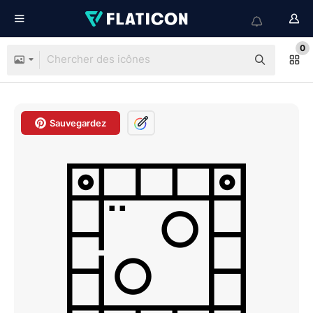
0
Sauvegardez