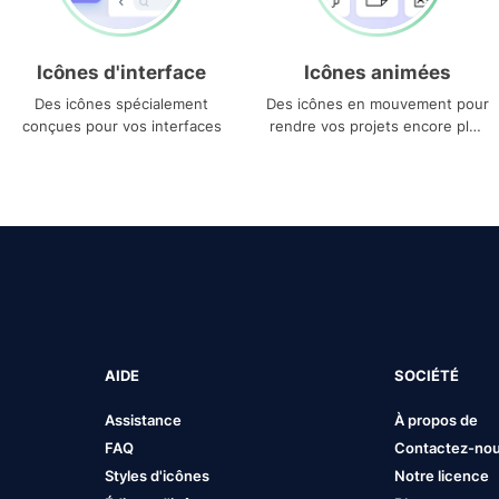
Icônes d'interface
Icônes animées
Des icônes spécialement
Des icônes en mouvement pour
conçues pour vos interfaces
rendre vos projets encore plus
uniques
AIDE
SOCIÉTÉ
Assistance
À propos de
FAQ
Contactez-no
Styles d'icônes
Notre licence