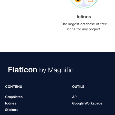
Icônes
The largest database of free
icons for any project.
CONTENU
OUTILS
Graphistes
API
Icônes
Google Workspace
Stickers