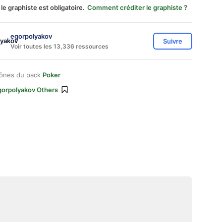
 le graphiste est obligatoire.
Comment créditer le graphiste ?
egorpolyakov
Suivre
Voir toutes les 13,336 ressources
cônes du pack
Poker
gorpolyakov Others