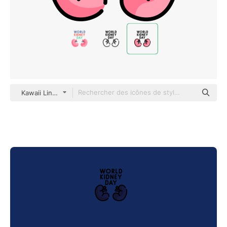
Kawaii Lineal color