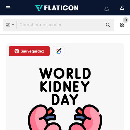
0
Sauvegardez