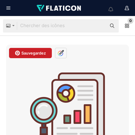
0
Sauvegardez