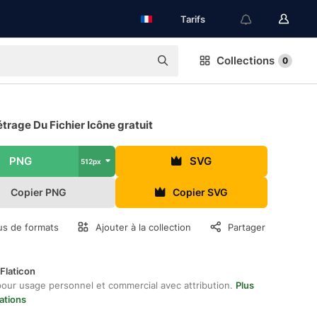
Tarifs
Collections
0
rage Du Fichier Icône gratuit
PNG
SVG
512px
Copier PNG
Copier SVG
us de formats
Ajouter à la collection
Partager
Flaticon
pour usage personnel et commercial avec attribution.
Plus
ations