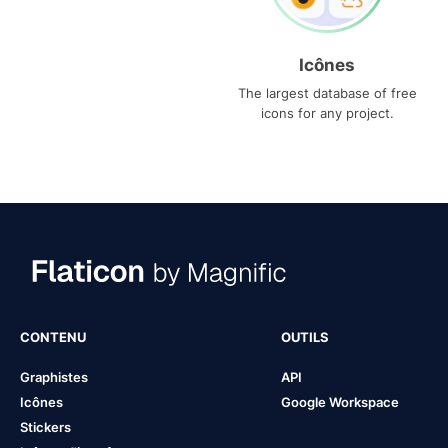
Icônes
The largest database of free
icons for any project.
CONTENU
OUTILS
Graphistes
API
Icônes
Google Workspace
Stickers