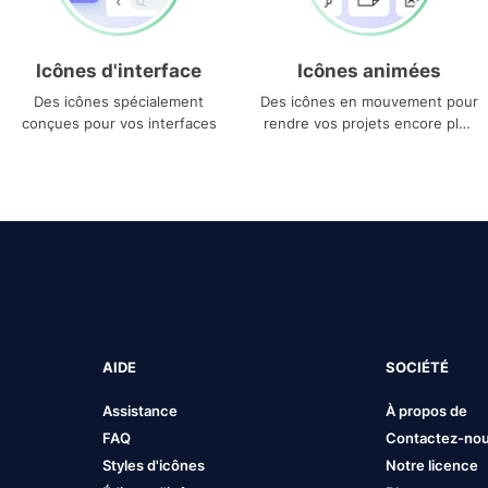
Icônes d'interface
Icônes animées
Des icônes spécialement
Des icônes en mouvement pour
conçues pour vos interfaces
rendre vos projets encore plus
uniques
AIDE
SOCIÉTÉ
Assistance
À propos de
FAQ
Contactez-no
Styles d'icônes
Notre licence