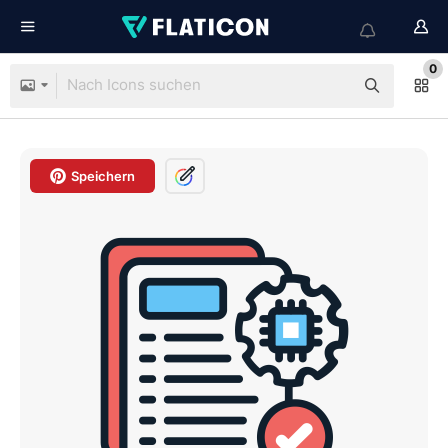
0
Speichern