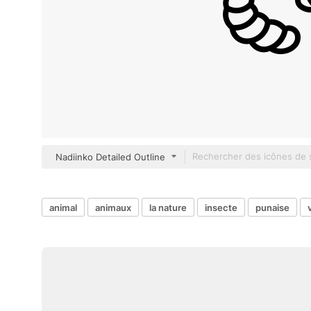
Nadiinko Detailed Outline
animal
animaux
la nature
insecte
punaise