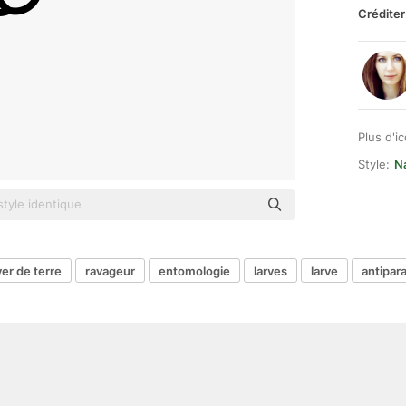
Créditer
Plus d'i
Style:
Na
ver de terre
ravageur
entomologie
larves
larve
antipara