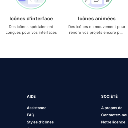
Icônes d'interface
Icônes animées
Des icônes spécialement
Des icônes en mouvement pour
conçues pour vos interfaces
rendre vos projets encore plus
uniques
AIDE
SOCIÉTÉ
Assistance
À propos de
FAQ
Contactez-no
Styles d'icônes
Notre licence