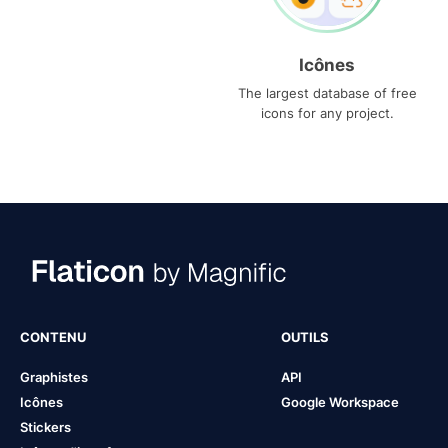
Icônes
The largest database of free
icons for any project.
CONTENU
OUTILS
Graphistes
API
Icônes
Google Workspace
Stickers