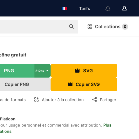
Tarifs
Collections
0
cône gratuit
PNG
SVG
512px
Copier PNG
Copier SVG
us de formats
Ajouter à la collection
Partager
Flaticon
pour usage personnel et commercial avec attribution.
Plus
ations