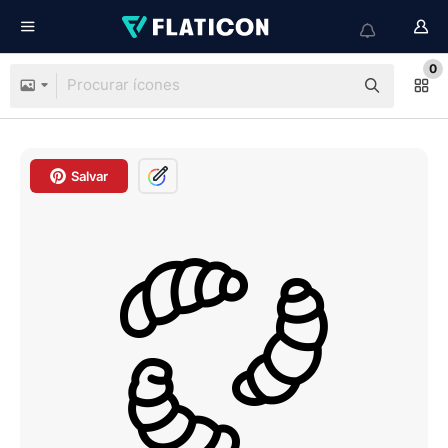
0
Salvar