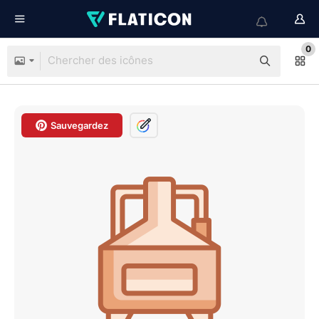
0
Sauvegardez