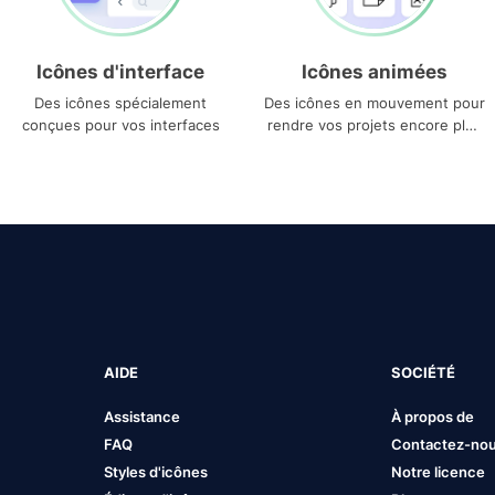
Icônes d'interface
Icônes animées
Des icônes spécialement
Des icônes en mouvement pour
conçues pour vos interfaces
rendre vos projets encore plus
uniques
AIDE
SOCIÉTÉ
Assistance
À propos de
FAQ
Contactez-no
Styles d'icônes
Notre licence