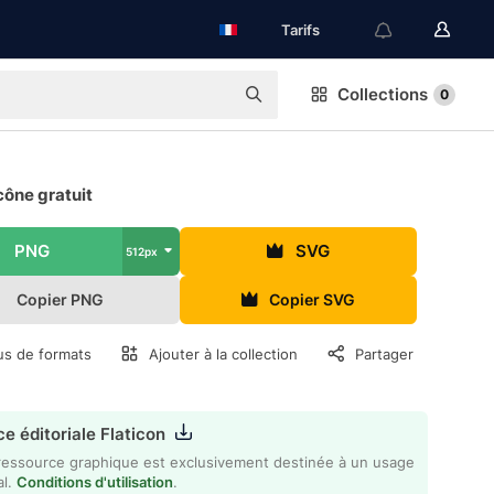
Tarifs
Collections
0
cône gratuit
PNG
SVG
512px
Copier PNG
Copier SVG
us de formats
Ajouter à la collection
Partager
e éditoriale Flaticon
ressource graphique est exclusivement destinée à un usage
al.
Conditions d'utilisation
.