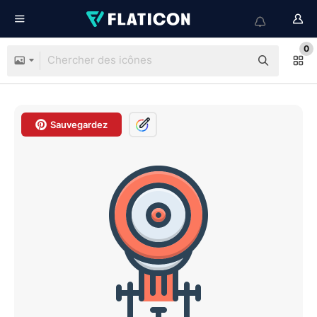
0
Sauvegardez