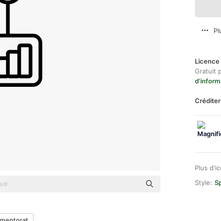
Pl
Licence 
Gratuit 
d'inform
Créditer
Plus d'i
Style:
Sp
mentorat