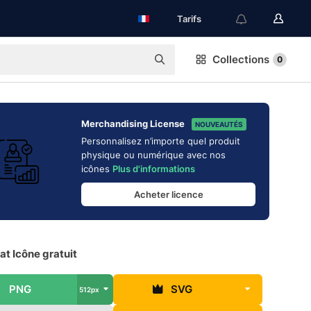
Tarifs
Collections
0
Merchandising License
NOUVEAUTÉS
Personnalisez n’importe quel produit
physique ou numérique avec nos
icônes
Plus d'informations
Acheter licence
t Icône gratuit
PNG
SVG
512px