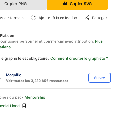
Copier PNG
Copier SVG
us de formats
Ajouter à la collection
Partager
Flaticon
pour usage personnel et commercial avec attribution.
Plus
ations
 le graphiste est obligatoire.
Comment créditer le graphiste ?
Magnific
Suivre
Voir toutes les 3,282,856 ressources
cônes du pack
Mentorship
ecial Lineal