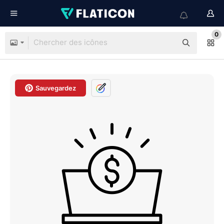
0
Sauvegardez