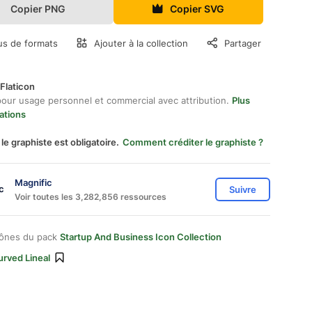
Copier PNG
Copier SVG
us de formats
Ajouter à la collection
Partager
Flaticon
pour usage personnel et commercial avec attribution.
Plus
ations
 le graphiste est obligatoire.
Comment créditer le graphiste ?
Magnific
Suivre
Voir toutes les 3,282,856 ressources
cônes du pack
Startup And Business Icon Collection
urved Lineal