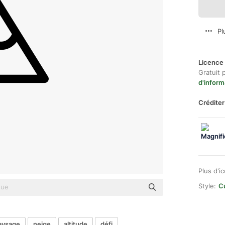
Pl
Licence 
Gratuit 
d'inform
Créditer
Plus d'i
Style:
C
aysage
neige
altitude
défi