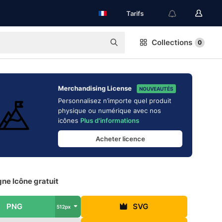
Tarifs
Collections
0
Merchandising License
NOUVEAUTÉS
Personnalisez n’importe quel produit
physique ou numérique avec nos
icônes
Plus d'informations
Acheter licence
ne Icône gratuit
PNG
SVG
512px