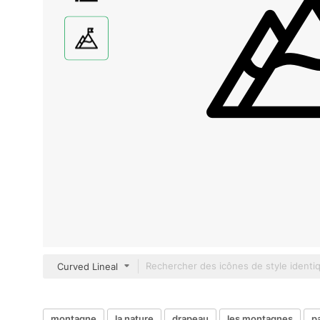
Curved Lineal
montagne
la nature
drapeau
les montagnes
p