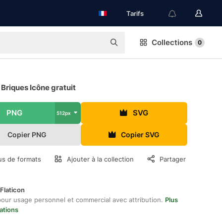
Tarifs
Collections
0
Briques Icône gratuit
PNG
SVG
512px
Copier PNG
Copier SVG
us de formats
Ajouter à la collection
Partager
Flaticon
pour usage personnel et commercial avec attribution.
Plus
ations