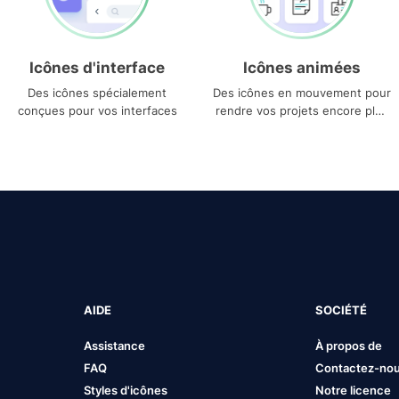
Icônes d'interface
Icônes animées
Des icônes spécialement
Des icônes en mouvement pour
conçues pour vos interfaces
rendre vos projets encore plus
uniques
AIDE
SOCIÉTÉ
Assistance
À propos de
FAQ
Contactez-no
Styles d'icônes
Notre licence