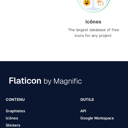
Icônes
The largest database of free
icons for any project.
CONTENU
OUTILS
Graphistes
API
Icônes
Google Workspace
Stickers