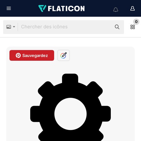
0
Sauvegardez