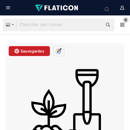
0
Sauvegardez