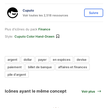
Cuputo
Suivre
Voir toutes les 2,518 ressources
Plus d'icônes du pack
Finance
Style:
Cuputo Color Hand-Drawn
argent
dollar
payer
en espèces
devise
paiement
billet de banque
affaires et finances
pile d'argent
Icônes ayant le même concept
Voir plus