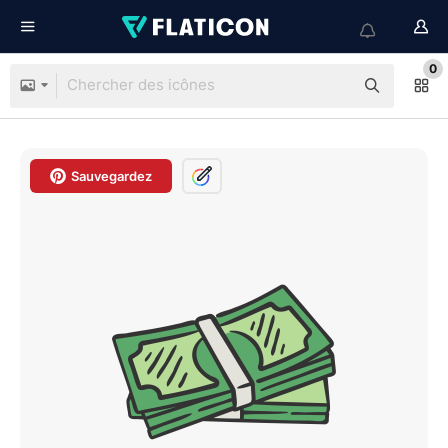
0
Sauvegardez