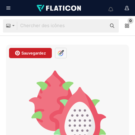
0
Sauvegardez