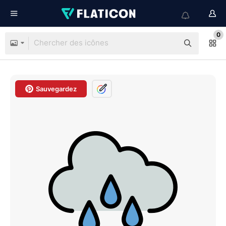
0
Sauvegardez